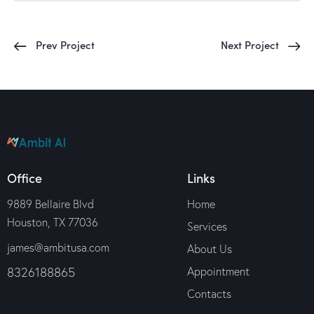
Prev Project
Next Project
Office
Links
9889 Bellaire Blvd
Home
Houston, TX 77036
Services
james@ambitusa.com
About Us
8326188865
Appointment
Contacts