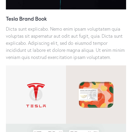
Tesla Brand Book
Dicta sunt explicabo. Nemo enim ipsam voluptatem quia
voluptas sit aspernatur aut odit aut fugit, quia. Dicta sunt
explicabo. Adipiscing elit, sed do eiusmod tempor
incididunt ut labore et dolore magna aliqua. Ut enim minim
veniam quis nostrud exercitation ipsam voluptatem.