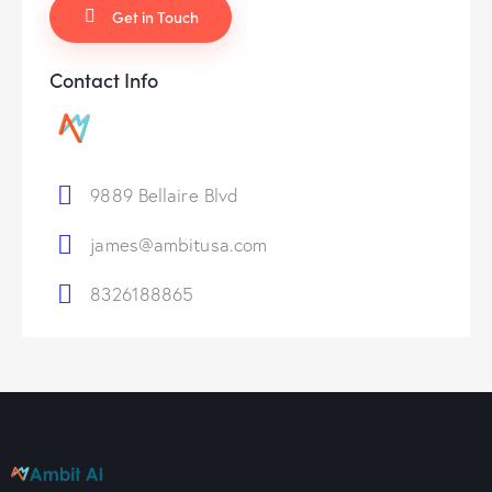
Contact Info
9889 Bellaire Blvd
james@ambitusa.com
8326188865