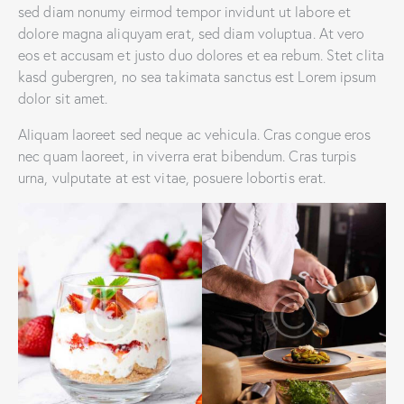
sed diam nonumy eirmod tempor invidunt ut labore et
dolore magna aliquyam erat, sed diam voluptua. At vero
eos et accusam et justo duo dolores et ea rebum. Stet clita
kasd gubergren, no sea takimata sanctus est Lorem ipsum
dolor sit amet.
Aliquam laoreet sed neque ac vehicula. Cras congue eros
nec quam laoreet, in viverra erat bibendum. Cras turpis
urna, vulputate at est vitae, posuere lobortis erat.