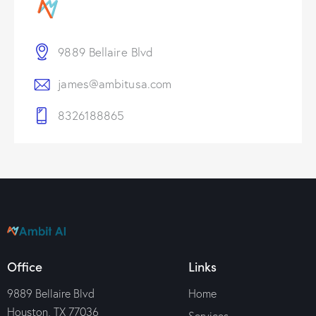
9889 Bellaire Blvd
james@ambitusa.com
8326188865
Office
Links
9889 Bellaire Blvd
Home
Houston, TX 77036