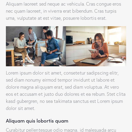
Aliquam laoreet sed neque ac vehicula. Cras congue eros
nec quam laoreet, in viverra erat bibendum. Cras turpis
urna, vulputate at est vitae, posuere lobortis erat.
Lorem ipsum dolor sit amet, consetetur sadipscing elitr,
sed diam nonumy eirmod tempor invidunt ut labore et
dolore magna aliquyam erat, sed diam voluptua. At vero
eos et accusam et justo duo dolores et ea rebum. Stet clita
kasd gubergren, no sea takimata sanctus est Lorem ipsum
dolor sit amet.
Aliquam quis lobortis quam
Curabitur pellentesque odio magna, id malesuada arcu