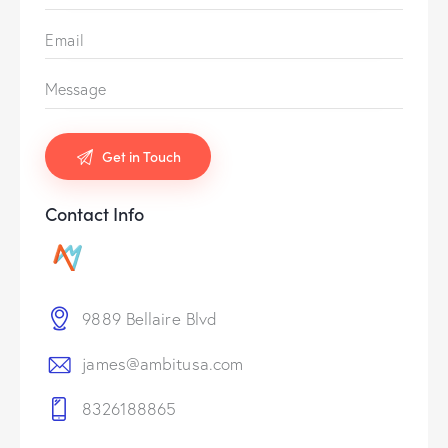
Contact Info
9889 Bellaire Blvd
james@ambitusa.com
8326188865