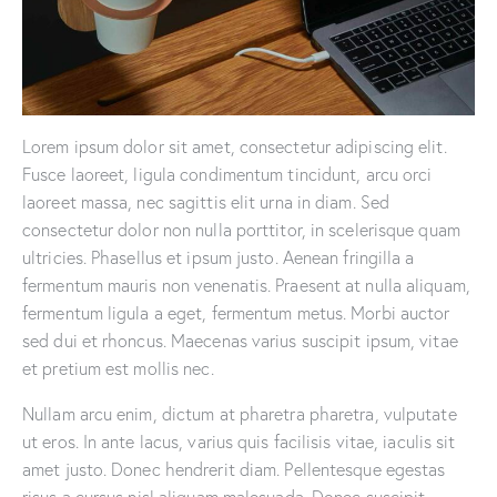
Lorem ipsum dolor sit amet, consectetur adipiscing elit.
Fusce laoreet, ligula condimentum tincidunt, arcu orci
laoreet massa, nec sagittis elit urna in diam. Sed
consectetur dolor non nulla porttitor, in scelerisque quam
ultricies. Phasellus et ipsum justo. Aenean fringilla a
fermentum mauris non venenatis. Praesent at nulla aliquam,
fermentum ligula a eget, fermentum metus. Morbi auctor
sed dui et rhoncus. Maecenas varius suscipit ipsum, vitae
et pretium est mollis nec.
Nullam arcu enim, dictum at pharetra pharetra, vulputate
ut eros. In ante lacus, varius quis facilisis vitae, iaculis sit
amet justo. Donec hendrerit diam. Pellentesque egestas