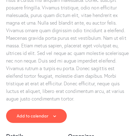
risus a cursus nisl aliquam malesuada. Donec suscipit
posuere fringilla. Vivamus tristique, odio non efficitur
malesuada, purus quam dictum elit, vitae hendrerit ex
magna et urna. Nulla sed blandit ante, eu auctor felis.
Vivamus ornare quam dignissim odio tincidunt a eleifend.
Maecenas gravida porta purus est vestibulum. Nam ut elit
massa. Etiam metus sapien, placerat eget volutpat eu,
ultrices id elit. Sed vel neque ac quam molestie scelerisque
nec non neque. Duis sed mi augue imperdiet eleifend.
Vivamus rutrum a turpis eu porta. Donec sagittis est
eleifend tortor feugiat, molestie diam dapibus. Morbi
tristique at erat at efficitur. Donec efficitur, neque quis
luctus et aliquet, libero erat condimentum arcu, at varius
augue justo condimentum tortor.
Add to calendar
Details
Organizer